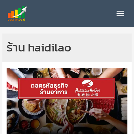
Skip
to
Main
content
Menu
ร้าน haidilao