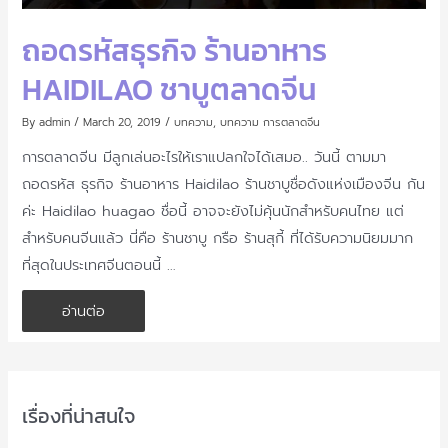
ถอดรหัสธุรกิจ ร้านอาหาร
HAIDILAO ชาบูตลาดจีน
By
admin
/
March 20, 2019
/
บทความ
,
บทความ การตลาดจีน
การตลาดจีน มีลูกเล่นอะไรให้เราแปลกใจได้เสมอ.. วันนี้ ตามมา
ถอดรหัส ธุรกิจ ร้านอาหาร Haidilao ร้านชาบูชื่อดังแห่งเมืองจีน กัน
ค่ะ Haidilao huagao ชื่อนี้ อาจจะยังไม่คุ้นนักสำหรับคนไทย แต่
สำหรับคนจีนแล้ว นี่คือ ร้านชาบู กรือ ร้านสุกี้ ที่ได้รับความนิยมมาก
ที่สุดในประเทศจีนตอนนี้ …
ถอดรหัส
อ่านต่อ
ธุรกิจ
ร้าน
อาหาร
Haidilao
ชา
บูต
ลาด
เรื่องที่น่าสนใจ
จีน