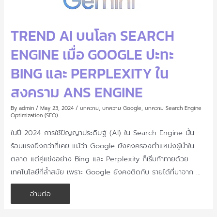
TREND AI บนโลก SEARCH
ENGINE เมื่อ GOOGLE ปะทะ
BING และ PERPLEXITY ใน
สงคราม ANS ENGINE
By
admin
/
May 23, 2024
/
บทความ
,
บทความ Google
,
บทความ Search Engine
Optimization (SEO)
ในปี 2024 การใช้ปัญญาประดิษฐ์ (AI) ใน Search Engine นั้น
ร้อนแรงยิ่งกว่าที่เคย แม้ว่า Google ยังคงครองตำแหน่งผู้นำใน
ตลาด แต่คู่แข่งอย่าง Bing และ Perplexity ก็เริ่มท้าทายด้วย
เทคโนโลยีที่ล้ำสมัย เพราะ Google ยังคงติดกับ รายได้ที่มาจาก …
Trend
อ่านต่อ
AI
บน
โลก