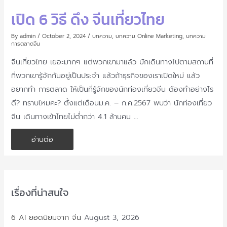
เปิด 6 วิธี ดึง จีนเที่ยวไทย
By
admin
/
October 2, 2024
/
บทความ
,
บทความ Online Marketing
,
บทความ
การตลาดจีน
จีนเที่ยวไทย เยอะมากๆ แต่พวกเขามาแล้ว มักเดินทางไปตามสถานที่
ที่พวกเขารู้จักกันอยู่เป็นประจำ แล้วถ้าธุรกิจของเราเปิดใหม่ แล้ว
อยากทำ การตลาด ให้เป็นที่รู้จักของนักท่องเที่ยวจีน ต้องทำอย่างไร
ดี? ทราบไหมคะ? ตั้งแต่เดือนม.ค. – ก.ค.2567 พบว่า นักท่องเที่ยว
จีน เดินทางเข้าไทยไม่ต่ำกว่า 4.1 ล้านคน …
เปิด
อ่านต่อ
6
วิธี
ดึง
จีน
เที่ยว
ไทย
เรื่องที่น่าสนใจ
6 AI ยอดนิยมจาก จีน
August 3, 2026