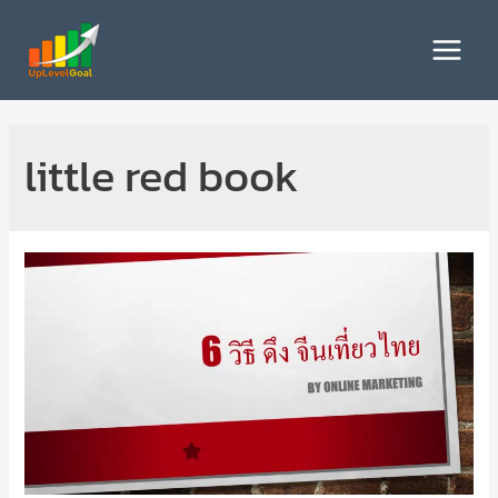
Skip
to
Main
content
Menu
little red book