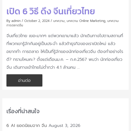
เปิด 6 วิธี ดึง จีนเที่ยวไทย
By
admin
/
October 2, 2024
/
บทความ
,
บทความ Online Marketing
,
บทความ
การตลาดจีน
จีนเที่ยวไทย เยอะมากๆ แต่พวกเขามาแล้ว มักเดินทางไปตามสถานที่
ที่พวกเขารู้จักกันอยู่เป็นประจำ แล้วถ้าธุรกิจของเราเปิดใหม่ แล้ว
อยากทำ การตลาด ให้เป็นที่รู้จักของนักท่องเที่ยวจีน ต้องทำอย่างไร
ดี? ทราบไหมคะ? ตั้งแต่เดือนม.ค. – ก.ค.2567 พบว่า นักท่องเที่ยว
จีน เดินทางเข้าไทยไม่ต่ำกว่า 4.1 ล้านคน …
เปิด
อ่านต่อ
6
วิธี
ดึง
จีน
เที่ยว
ไทย
เรื่องที่น่าสนใจ
6 AI ยอดนิยมจาก จีน
August 3, 2026