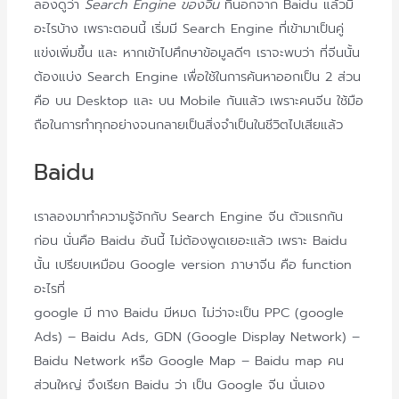
ลองดูว่า
Search Engine ของจีน
ที่นอกจาก Baidu แล้วมี
อะไรบ้าง เพราะตอนนี้ เริ่มมี Search Engine ที่เข้ามาเป็นคู่
แข่งเพิ่มขึ้น และ หากเข้าไปศึกษาข้อมูลดีๆ เราจะพบว่า ที่จีนนั้น
ต้องแบ่ง Search Engine เพื่อใช้ในการค้นหาออกเป็น 2 ส่วน
คือ บน Desktop และ บน Mobile กันแล้ว เพราะคนจีน ใช้มือ
ถือในการทำทุกอย่างจนกลายเป็นสิ่งจำเป็นในชีวิตไปเสียแล้ว
Baidu
เราลองมาทำความรู้จักกับ Search Engine จีน ตัวแรกกัน
ก่อน นั่นคือ Baidu อันนี้ ไม่ต้องพูดเยอะแล้ว เพราะ Baidu
นั้น เปรียบเหมือน Google version ภาษาจีน คือ function
อะไรที่
google มี ทาง Baidu มีหมด ไม่ว่าจะเป็น PPC (google
Ads) – Baidu Ads, GDN (Google Display Network) –
Baidu Network หรือ Google Map – Baidu map คน
ส่วนใหญ่ จึงเรียก Baidu ว่า เป็น Google จีน นั่นเอง