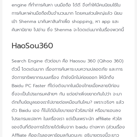
engine ที่ทำการค้นหา บนมือถือ ได้ดี จึงทำให้มีคนนิยมใช้ใน
การค้นหาผ่านมือถือเป็นจำนวนมาก โดยคนส่วนใหญ่แล้ว นิยม
เข้า Shenma มาค้นหาสินค้าเพื่อ shopping, หา app และ
ค้นหานิยาย ไปอ่าน ซึ่ง Shenma จะโดดเด่นมากในเรื่องพวกนี้
HaoSou360
Search Engine ตัวต่อมา คือ Haosou 360 (Qihoo 360)
ตัวนี้ โดดเด่นมาก เรื่องการค้นหาระบบความปลอดภัย และการ
จัดการทรัพยากรบนเครื่อง ถ้ายังนึกไม่ค่อยออก ให้นึกถึง
Baidu PC Faster ที่โด่งดังมากในเมืองไทยเมื่อหลายปีก่อน
ซึ่งจะเป็นโปรแกรมคล้ายๆ กัน แต่อย่าเพิ่งขยาดกันไปว่า จะมา
ดักเก็บข้อมูลของเราไปขายต่อเหมือนกันไหม? เพราะจริงๆ แล้ว
ตัว Baidu เอง ก็ไม่ได้มีนโยบายเอาไวรัสมาใส่ หรือมาแอบลง
โปรแกรมแปลกๆ ในเครื่องเรา แต่เป็นเพราะนัก affiliate หัวใส
ของจีนที่ต้องการได้รายได้เพิ่มจาก baidu ต่างหาก (ส่วนเรื่อง
Affliate คืออะไรลองหาข้อมูลกันดูนะคะ อธิบายตรงนี้จะยาว