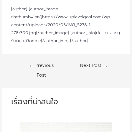
[author] [author_image
timthumb=’on’]https://www.uplevelgoal.com/wp-
content/uploads/2020/03/IMG_5278-1-
278×300.jpg[/author_image] [author_info]ปภาดา อมรนุ
รัตน์กุล Goople[/author_info] [/author]
Post
←
Previous
Next Post
→
navigation
Post
เรื่องที่น่าสนใจ