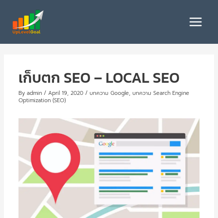
Skip
to
Main
content
Menu
เก็บตก SEO – LOCAL SEO
By
admin
/
April 19, 2020
/
บทความ Google
,
บทความ Search Engine
Optimization (SEO)