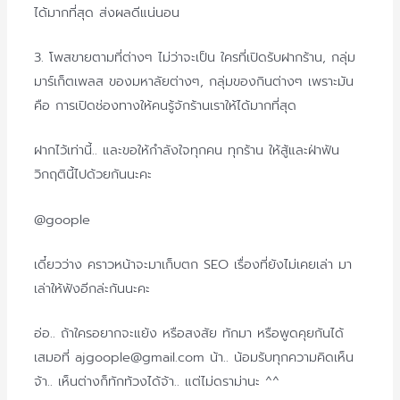
ได้มากที่สุด ส่งผลดีแน่นอน
3. โพสขายตามที่ต่างๆ ไม่ว่าจะเป็น ใครที่เปิดรับฝากร้าน, กลุ่ม
มาร์เก็ตเพลส ของมหาลัยต่างๆ, กลุ่มของกินต่างๆ เพราะมัน
คือ การเปิดช่องทางให้คนรู้จักร้านเราให้ได้มากที่สุด
ฝากไว้เท่านี้.. และขอให้กำลังใจทุกคน ทุกร้าน ให้สู้และฝ่าฟัน
วิกฤตินี้ไปด้วยกันนะคะ
@goople
เดี๋ยวว่าง คราวหน้าจะมาเก็บตก SEO เรื่องที่ยังไม่เคยเล่า มา
เล่าให้ฟังอีกล่ะกันนะคะ
อ่อ.. ถ้าใครอยากจะแย้ง หรือสงสัย ทักมา หรือพูดคุยกันได้
เสมอที่ ajgoople@gmail.com น้า.. น้อมรับทุกความคิดเห็น
จ้า.. เห็นต่างก็ทักท้วงได้จ้า.. แต่ไม่ดราม่านะ ^^